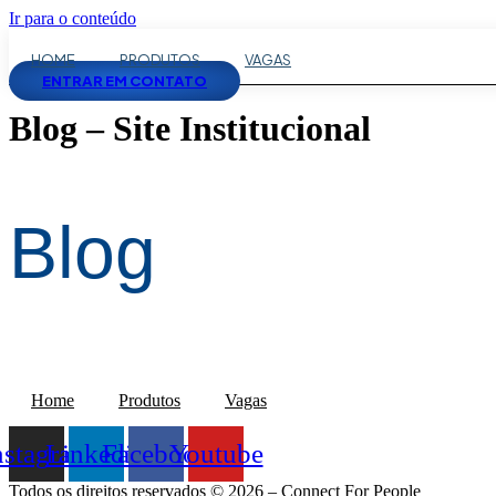
Ir para o conteúdo
HOME
PRODUTOS
VAGAS
ENTRAR EM CONTATO
Blog – Site Institucional
Blog
Home
Produtos
Vagas
nstagram
Linkedin
Facebook
Youtube
Todos os direitos reservados © 2026 – Connect For People